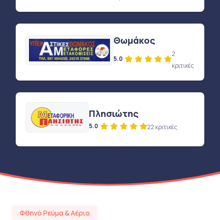
Θωμάκος
2
5.0
κριτικές
Πλησιώτης
5.0
22 κριτικές
Φθηνό Ρεύμα & Αέριο