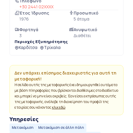
Τηλέφωνο
+30 2441 02XXXX
Έτος Ίδρυσης
Προσωπικό
1976
5 άτομα
Φορτηγά
Ανυψωτικό
3
Διαθέτει
Περιοχές Εξυπηρέτησης
Καρδίτσα
Τρίκαλα
Δεν υπάρχει επίσημος διαχειριστής για αυτή τη
μεταφορική!
Η σελίδα αυτής της μεταφορικής έχει δημιουργηθεί αυτόματα
με βάση πληροφορίες που βρίσκονται διαθέσιμες στο διαδίκτυο
και μπορεί να μην είναι ακριβείς. Έαν είσαι εκπρόσωπος αυτής
της μεταφορικής, ανάλαβε τη διαχείρηση του προφίλ της
εταιρίας σου κάνοντας
κλικ εδώ
Υπηρεσίες
Μετακόμιση
Μετακόμιση σε άλλη πόλη