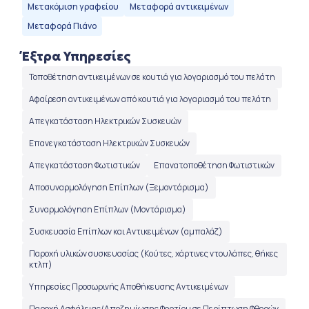
Μετακόμιση γραφείου
Μεταφορά αντικειμένων
Μεταφορά Πιάνο
Έξτρα Υπηρεσίες
Τοποθέτηση αντικειμένων σε κουτιά για λογαριασμό του πελάτη
Αφαίρεση αντικειμένων από κουτιά για λογαριασμό του πελάτη
Απεγκατάσταση Ηλεκτρικών Συσκευών
Επανεγκατάσταση Ηλεκτρικών Συσκευών
Απεγκατάσταση Φωτιστικών
Επανατοποθέτηση Φωτιστικών
Αποσυναρμολόγηση Επίπλων (Ξεμοντάρισμα)
Συναρμολόγηση Επίπλων (Μοντάρισμα)
Συσκευασία Επίπλων και Αντικειμένων (αμπαλάζ)
Παροχή υλικών συσκευασίας (Κούτες, χάρτινες ντουλάπες, θήκες
κτλπ)
Υπηρεσίες Προσωρινής Αποθήκευσης Αντικειμένων
Παροχή Ασφάλειας/Αποζημίωσης Φορτίου σε Περίπτωση Φθορών