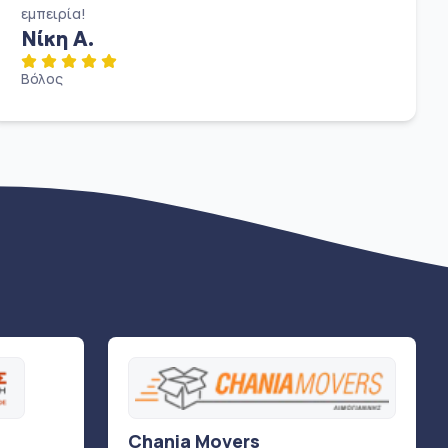
εμπειρία!
Νίκη Α.
Βόλος
Chania Movers