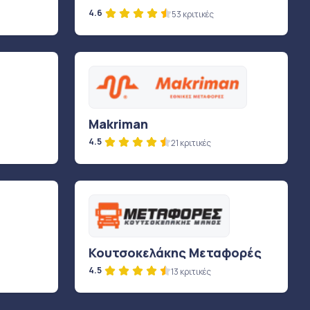
4.6
53 κριτικές
Makriman
4.5
21 κριτικές
Κουτσοκελάκης Μεταφορές
4.5
13 κριτικές