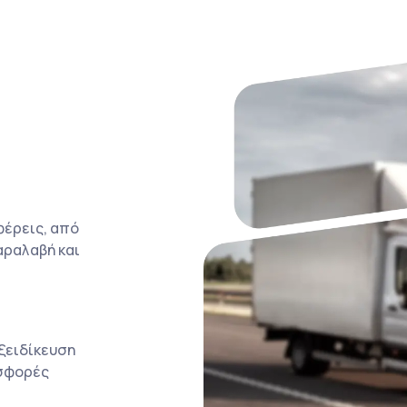
φέρεις, από
αραλαβή και
ξειδίκευση
οσφορές