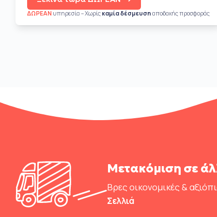
ΔΩΡΕΑΝ
υπηρεσία – Χωρίς
καμία δέσμευση
αποδοχής προσφοράς
Μετακόμιση σε άλ
Βρες οικονομικές & αξιόπ
Σελλιά