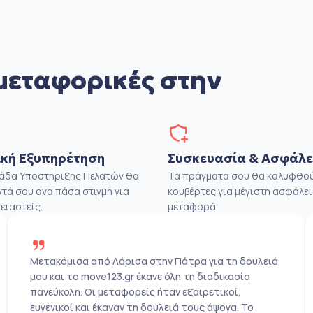
μεταφορικές στην
κή Εξυπηρέτηση
Συσκευασία & Ασφάλε
μάδα Υποστήριξης Πελατών θα
Τα πράγματα σου θα καλυφθού
ντά σου ανα πάσα στιγμή για
κουβέρτες για μέγιστη ασφάλει
ειαστείς.
μεταφορά.
Μετακόμισα από Λάρισα στην Πάτρα για τη δουλειά
μου και το move123.gr έκανε όλη τη διαδικασία
πανεύκολη. Οι μεταφορείς ήταν εξαιρετικοί,
ευγενικοί και έκαναν τη δουλειά τους άψογα. Το