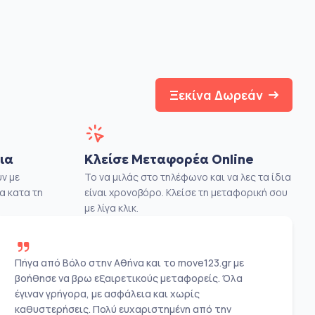
Ξεκίνα Δωρεάν
ια
Κλείσε Μεταφορέα Online
ν με
Το να μιλάς στο τηλέφωνο και να λες τα ίδια
α κατα τη
είναι χρονοβόρο. Κλείσε τη μεταφορική σου
με λίγα κλικ.
Πήγα από Βόλο στην Αθήνα και το move123.gr με
βοήθησε να βρω εξαιρετικούς μεταφορείς. Όλα
έγιναν γρήγορα, με ασφάλεια και χωρίς
καθυστερήσεις. Πολύ ευχαριστημένη από την