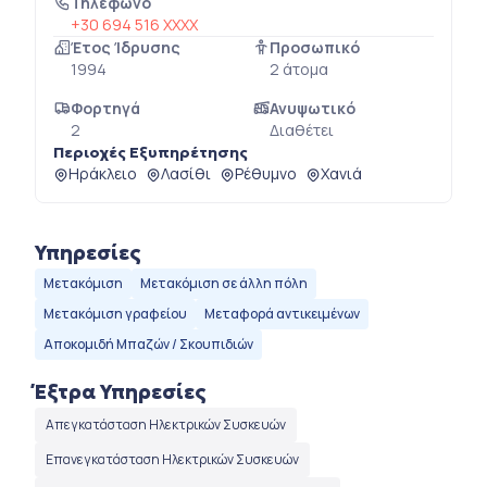
Τηλέφωνο
+30 694 516 XXXX
Έτος Ίδρυσης
Προσωπικό
1994
2 άτομα
Φορτηγά
Ανυψωτικό
2
Διαθέτει
Περιοχές Εξυπηρέτησης
Ηράκλειο
Λασίθι
Ρέθυμνο
Χανιά
Υπηρεσίες
Μετακόμιση
Μετακόμιση σε άλλη πόλη
Μετακόμιση γραφείου
Μεταφορά αντικειμένων
Αποκομιδή Μπαζών / Σκουπιδιών
Έξτρα Υπηρεσίες
Απεγκατάσταση Ηλεκτρικών Συσκευών
Επανεγκατάσταση Ηλεκτρικών Συσκευών