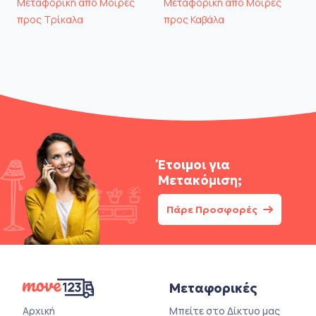
Μεταφορική από Μοίρες
Μεταφορική από Μοίρες
προς Τρίκαλα
προς Καβάλα
Έτοιμοι για
Μετακόμιση;
Πάρε Προσφορές
Μεταφορικές
Αρχική
Μπείτε στο Δίκτυο μας