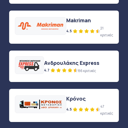
Makriman
21
4.5
κριτικές
Ανδρουλάκης Express
4.7
86 κριτικές
Κρόνος
47
4.5
κριτικές