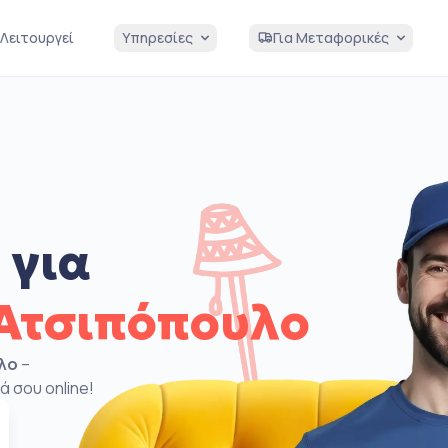
Λειτουργεί
Υπηρεσίες
Για Μεταφορικές
 για
Ατσιπόπουλο
λο
–
ά σου online!