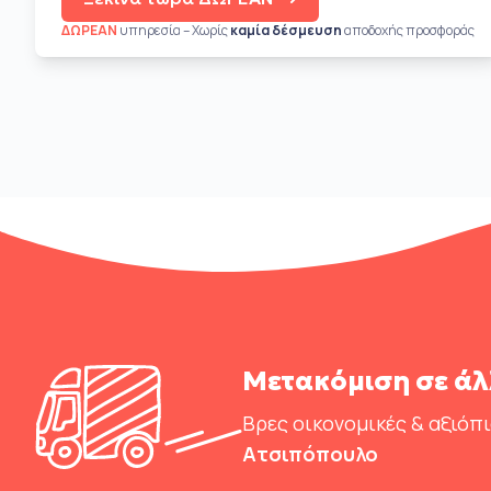
ΔΩΡΕΑΝ
υπηρεσία – Χωρίς
καμία δέσμευση
αποδοχής προσφοράς
Μετακόμιση σε άλ
Βρες οικονομικές & αξιόπ
Ατσιπόπουλο