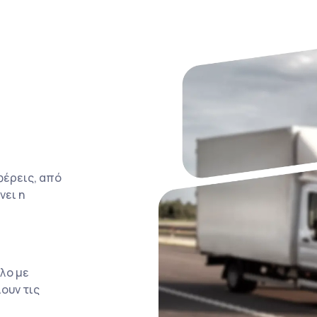
φέρεις, από
νει η
λο με
ουν τις