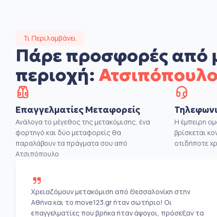
Τι Περιλαμβάνει
Πάρε προσφορές από 
περιοχή:
Ατσιπόπουλ
Επαγγελματίες Μεταφορείς
Τηλεφωνι
Ανάλογα το μέγεθος της μετακόμισης, ένα
Η έμπειρη ο
φορτηγό και δύο μεταφορείς θα
βρίσκεται κο
παραλάβουν τα πράγματα σου από
οτιδήποτε χρ
Ατσιπόπουλο
Χρειαζόμουν μετακόμιση από Θεσσαλονίκη στην
Αθήνα και το move123.gr ήταν σωτήριο! Οι
επαγγελματίες που βρήκα ήταν άψογοι, πρόσεξαν τα