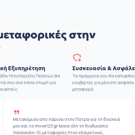
μεταφορικές στην
ο
κή Εξυπηρέτηση
Συσκευασία & Ασφάλε
μάδα Υποστήριξης Πελατών θα
Τα πράγματα σου θα καλυφθού
ντά σου ανα πάσα στιγμή για
κουβέρτες για μέγιστη ασφάλει
ειαστείς.
μεταφορά.
Μετακόμισα από Λάρισα στην Πάτρα για τη δουλειά
μου και το move123.gr έκανε όλη τη διαδικασία
πανεύκολη. Οι μεταφορείς ήταν εξαιρετικοί,