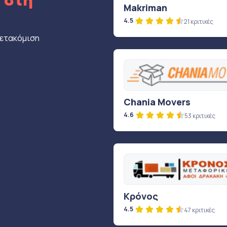
ς
στη
Makriman
4.5
21 κριτικές
μετακόμιση
Chania Movers
4.6
53 κριτικές
Κρόνος
4.5
47 κριτικές