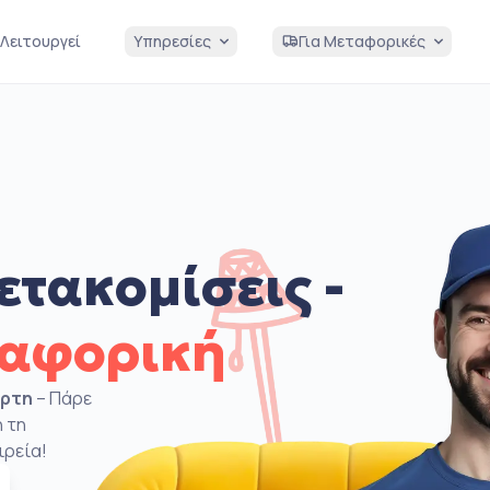
Λειτουργεί
Υπηρεσίες
Για Μεταφορικές
ετακομίσεις -
ταφορική
άρτη
– Πάρε
 τη
ιρεία!