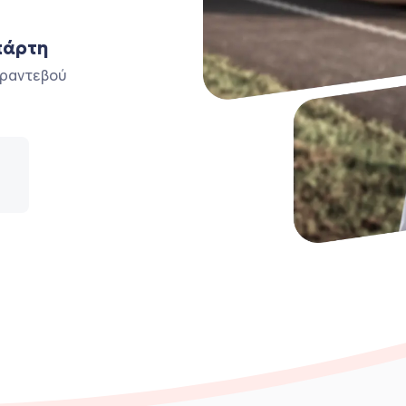
πάρτη
ο ραντεβού