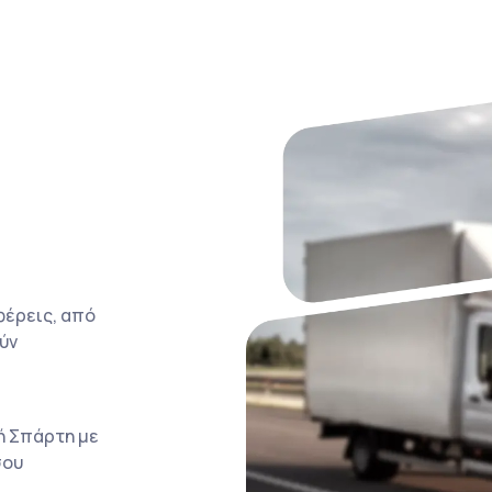
φέρεις, από
ύν
ή Σπάρτη με
σου