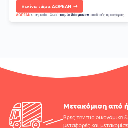
Ξεκίνα τώρα ΔΩΡΕΑΝ
ΔΩΡΕΑΝ
υπηρεσία – Χωρίς
καμία δέσμευση
αποδοχής προσφοράς
Μετακόμιση από ή
Βρες την πιο οικονομική &
μεταφορές και μετακομίσε