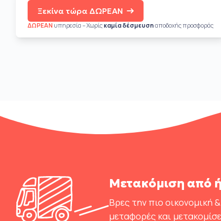
Ξεκίνα τώρα ΔΩΡΕΑΝ
ΔΩΡΕΑΝ
υπηρεσία – Χωρίς
καμία δέσμευση
αποδοχής προσφοράς
Μετακόμιση από ή
Βρες την πιο οικονομική &
μεταφορές και μετακομίσε