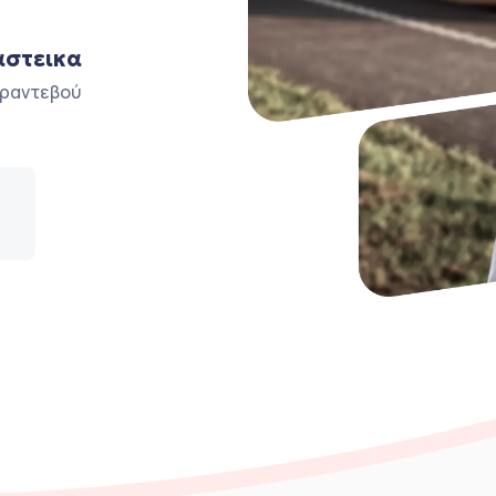
αστεικα
ο ραντεβού