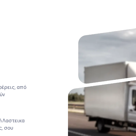
φέρεις, από
ύν
ή Λαστεικα
ς, σου