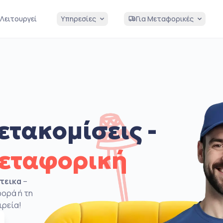
Λειτουργεί
Υπηρεσίες
Για Μεταφορικές
ετακομίσεις -
μεταφορική
στεικα
–
φορά ή τη
ιρεία!