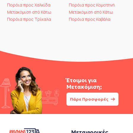
Πορόια προς Χαλκίδα
Πορόια προς Κομοτηνή
Μετακόμιση από Κάτω
Μετακόμιση από Κάτω
Πορόια προς Τρίκαλα
Πορόια προς Καβάλα
Έτοιμοι για
Μετακόμιση;
Πάρε Προσφορές
Μεταφορικές