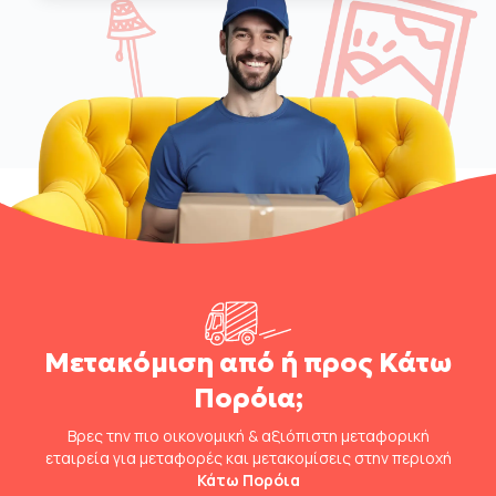
Μετακόμιση από ή προς Κάτω
Πορόια;
Βρες την πιο οικονομική & αξιόπιστη μεταφορική
εταιρεία για μεταφορές και μετακομίσεις στην περιοχή
Κάτω Πορόια