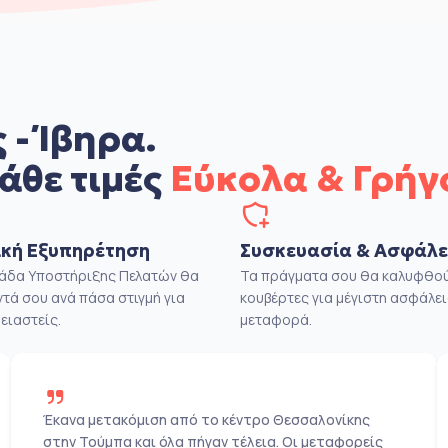
 - Ίβηρα.
άθε τιμές
Εύκολα & Γρήγ
κή Εξυπηρέτηση
Συσκευασία & Ασφάλε
μάδα Υποστήριξης Πελατών θα
Τα πράγματα σου θα καλυφθού
ντά σου ανά πάσα στιγμή για
κουβέρτες για μέγιστη ασφάλει
ειαστείς.
μεταφορά.
Έκανα μετακόμιση από το κέντρο Θεσσαλονίκης
στην Τούμπα και όλα πήγαν τέλεια. Οι μεταφορείς