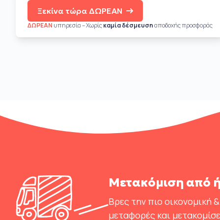
Ξεκίνα τώρα ΔΩΡΕΑΝ
ΔΩΡΕΑΝ
υπηρεσία – Χωρίς
καμία δέσμευση
αποδοχής προσφοράς
Μετακόμιση από ή
Βρες την πιο οικονομική &
μεταφορές και μετακομίσε