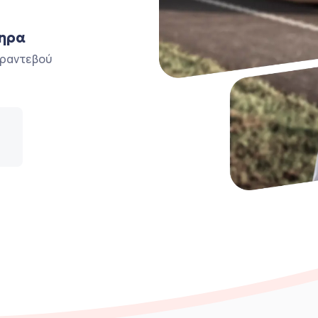
βηρα
ο ραντεβού