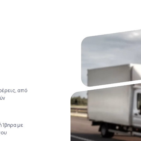
φέρεις, από
ύν
 Ίβηρα με
σου