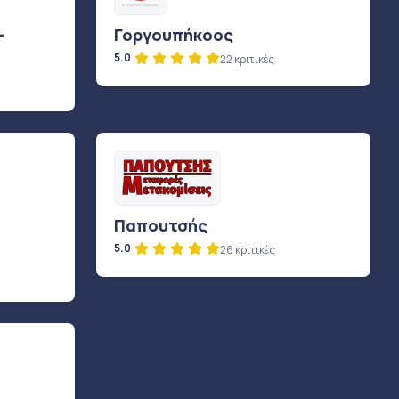
-
Γοργουπήκοος
5.0
22 κριτικές
Παπουτσής
5.0
26 κριτικές