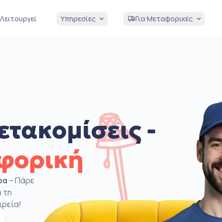
Λειτουργεί
Υπηρεσίες
Για Μεταφορικές
ετακομίσεις -
αφορική
ρα
– Πάρε
 τη
ιρεία!