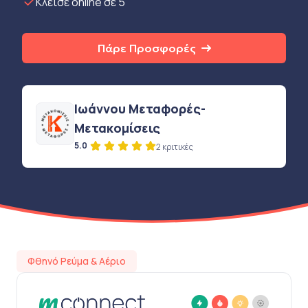
Κλείσε online σε 5’
Πάρε Προσφορές
Ιωάννου Μεταφορές-
Μετακομίσεις
5.0
2 κριτικές
Φθηνό Ρεύμα & Αέριο