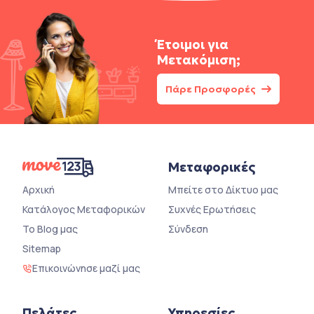
Έτοιμοι για
Μετακόμιση;
Πάρε Προσφορές
Μεταφορικές
Αρχική
Μπείτε στο Δίκτυο μας
Κατάλογος Μεταφορικών
Συχνές Ερωτήσεις
Το Blog μας
Σύνδεση
Sitemap
Επικοινώνησε μαζί μας
Πελάτες
Υπηρεσίες