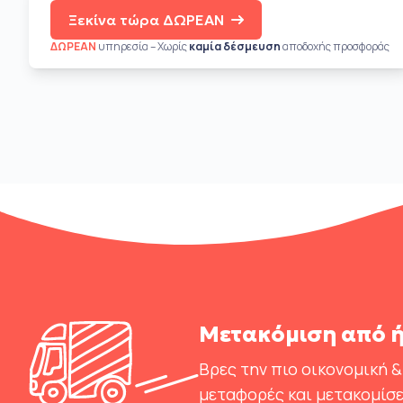
Ξεκίνα τώρα ΔΩΡΕΑΝ
ΔΩΡΕΑΝ
υπηρεσία – Χωρίς
καμία δέσμευση
αποδοχής προσφοράς
Μετακόμιση από ή
Βρες την πιο οικονομική &
μεταφορές και μετακομίσε