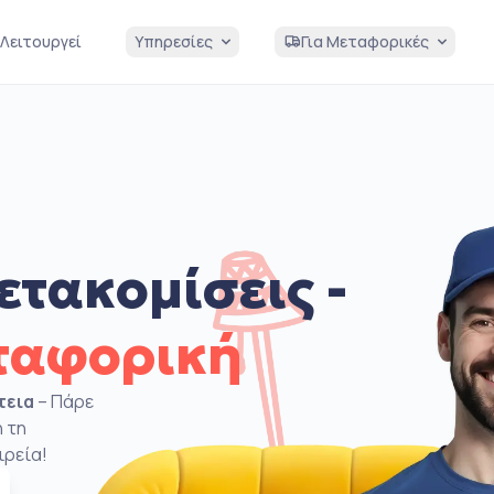
Λειτουργεί
Υπηρεσίες
Για Μεταφορικές
ετακομίσεις -
ταφορική
τεια
– Πάρε
 τη
ιρεία!