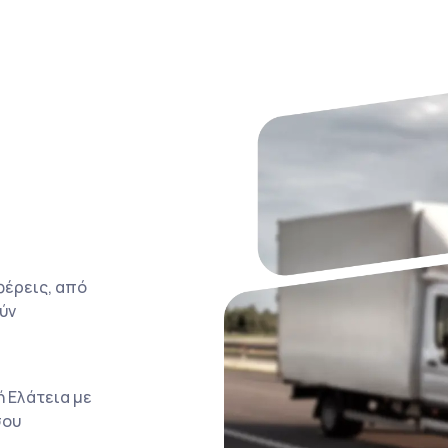
φέρεις, από
ύν
 Ελάτεια με
σου