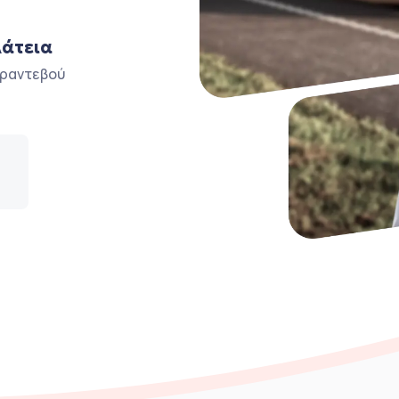
λάτεια
ο ραντεβού