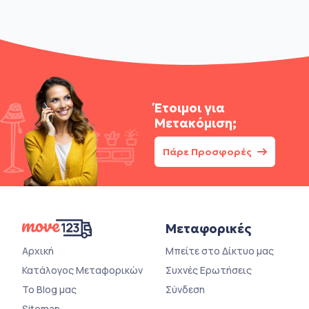
Έτοιμοι για
Μετακόμιση;
Πάρε Προσφορές
Μεταφορικές
Αρχική
Μπείτε στο Δίκτυο μας
Κατάλογος Μεταφορικών
Συχνές Ερωτήσεις
Το Blog μας
Σύνδεση
Sitemap