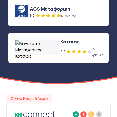
AGS Μεταφορική
5.0
12 κριτικές
Κάτσιος
16
4.4
κριτικές
Φθηνό Ρεύμα & Αέριο