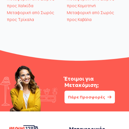
προς Χαλκίδα
προς Κομοτηνή
Μεταφορική από Σωρός
Μεταφορική από Σωρός
προς Τρίκαλα
προς Καβάλα
Έτοιμοι για
Μετακόμιση;
Πάρε Προσφορές