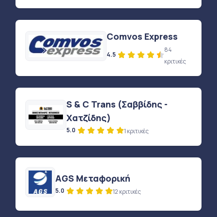
Comvos Express
84
4.5
κριτικές
S & C Trans (Σαββίδης -
Χατζίδης)
5.0
1 κριτικές
AGS Μεταφορική
5.0
12 κριτικές