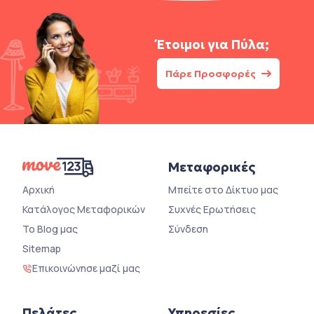
Έτοιμοι για
Πύλα;
Πάρε Προσφορές
Μεταφορικές
Αρχική
Μπείτε στο Δίκτυο μας
Κατάλογος Μεταφορικών
Συχνές Ερωτήσεις
Το Blog μας
Σύνδεση
Sitemap
Επικοινώνησε μαζί μας
Πελάτες
Υπηρεσίες