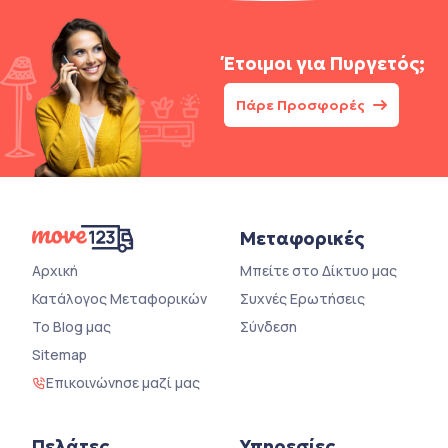
Έτοιμοι για
Πυργετός;
Πάρε Προσφορές
Μεταφορικές
Αρχική
Μπείτε στο Δίκτυο μας
Κατάλογος Μεταφορικών
Συχνές Ερωτήσεις
Το Blog μας
Σύνδεση
Sitemap
Επικοινώνησε μαζί μας
Πελάτες
Υπηρεσίες