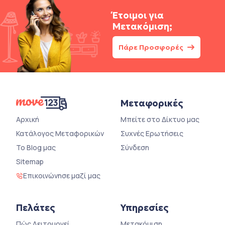
Έτοιμοι για
Μετακόμιση;
Πάρε Προσφορές
Μεταφορικές
Αρχική
Μπείτε στο Δίκτυο μας
Κατάλογος Μεταφορικών
Συχνές Ερωτήσεις
Το Blog μας
Σύνδεση
Sitemap
Επικοινώνησε μαζί μας
Πελάτες
Υπηρεσίες
Πώς Λειτουργεί
Μετακόμιση