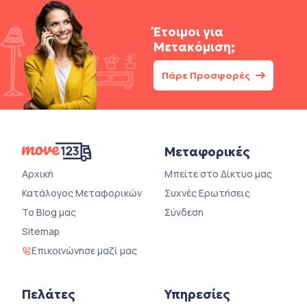
Έτοιμοι για
Μετακόμιση;
Πάρε Προσφορές
Μεταφορικές
Αρχική
Μπείτε στο Δίκτυο μας
Κατάλογος Μεταφορικών
Συχνές Ερωτήσεις
Το Blog μας
Σύνδεση
Sitemap
Επικοινώνησε μαζί μας
Πελάτες
Υπηρεσίες