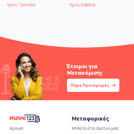
προς Τρίκαλα
προς Καβάλα
Έτοιμοι για
Μετακόμιση;
Πάρε Προσφορές
Μεταφορικές
Αρχική
Μπείτε στο Δίκτυο μας