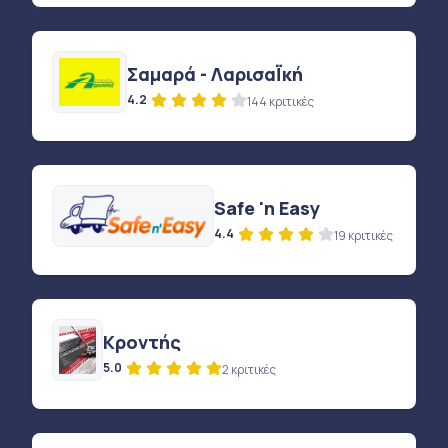
Σαμαρά - ΛαρισαΪκή
4.2
144 κριτικές
Safe 'n Easy
4.4
19 κριτικές
Κροντής
5.0
2 κριτικές