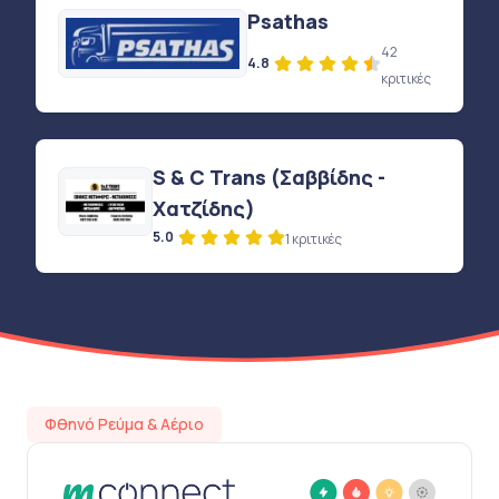
Psathas
42
4.8
κριτικές
S & C Trans (Σαββίδης -
Χατζίδης)
5.0
1 κριτικές
Φθηνό Ρεύμα & Αέριο