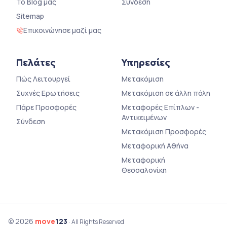
Το Blog μας
Σύνδεση
Sitemap
Επικοινώνησε μαζί μας
Πελάτες
Υπηρεσίες
Πώς Λειτουργεί
Μετακόμιση
Συχνές Ερωτήσεις
Μετακόμιση σε άλλη πόλη
Πάρε Προσφορές
Μεταφορές Επίπλων -
Αντικειμένων
Σύνδεση
Μετακόμιση Προσφορές
Μεταφορική Αθήνα
Μεταφορική
Θεσσαλονίκη
© 2026
move
123
· All Rights Reserved