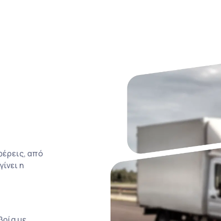
φέρεις, από
ίνει η
βρία με