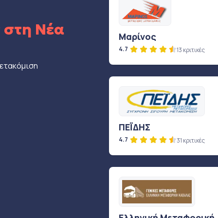
ς
στη Νέα
Μαρίνος
4.7
13 κριτικές
μετακόμιση
ΠΕΪΔΗΣ
4.7
31 κριτικές
Ελληνική Μεταφορική