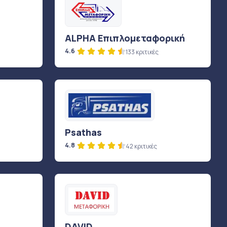
ALPHA Επιπλομεταφορική
4.6
133 κριτικές
Psathas
4.8
42 κριτικές
DAVID