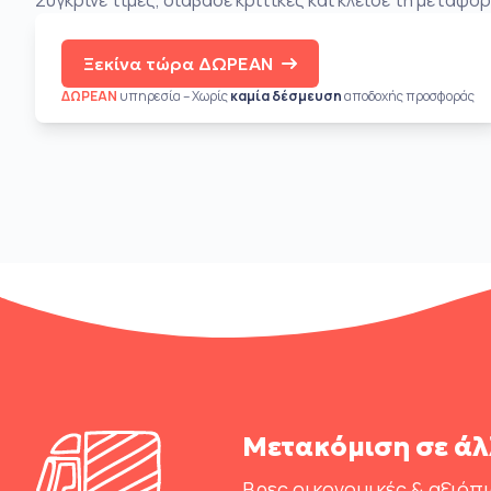
Σύγκρινε τιμές, διάβασε κριτικές και κλείσε τη μεταφορ
Ξεκίνα τώρα ΔΩΡΕΑΝ
ΔΩΡΕΑΝ
υπηρεσία – Χωρίς
καμία δέσμευση
αποδοχής προσφοράς
Μετακόμιση σε άλ
Βρες οικονομικές & αξιόπ