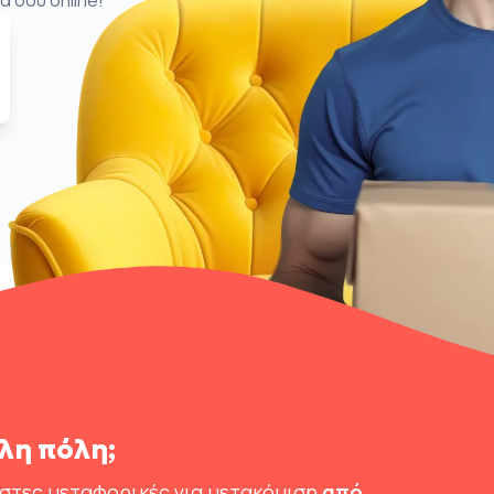
ά σου online!
λη πόλη;
ιστες μεταφορικές για μετακόμιση
από