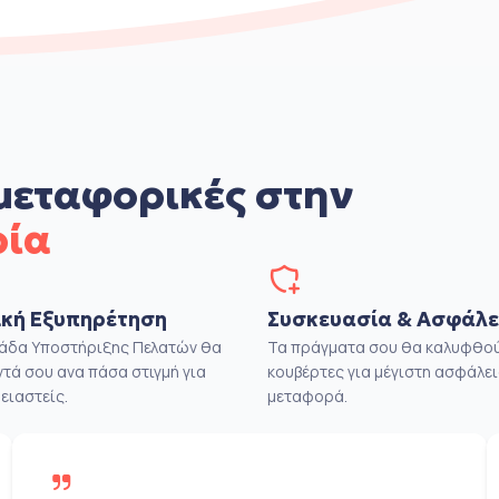
μεταφορικές στην
ρία
κή Εξυπηρέτηση
Συσκευασία & Ασφάλε
μάδα Υποστήριξης Πελατών θα
Τα πράγματα σου θα καλυφθού
ντά σου ανα πάσα στιγμή για
κουβέρτες για μέγιστη ασφάλει
ειαστείς.
μεταφορά.