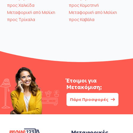
προς Χαλκίδα
προς Κομοτηνή
Μεταφορική από Μελίκη
Μεταφορική από Μελίκη
προς Τρίκαλα
προς Καβάλα
Έτοιμοι για
Μετακόμιση;
Πάρε Προσφορές
Μεταφορικές