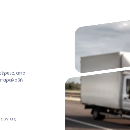
φέρεις, από
η παραλαβή
ε
ουν τις