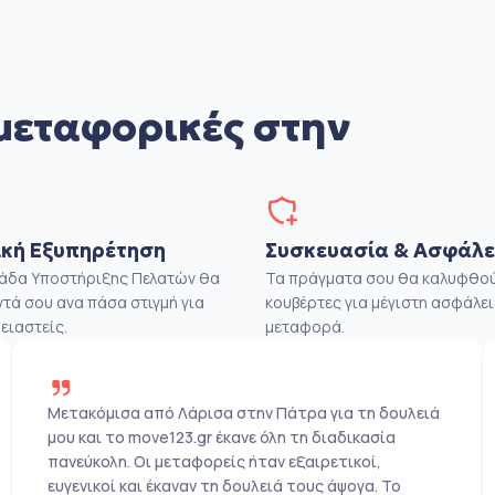
μεταφορικές στην
κή Εξυπηρέτηση
Συσκευασία & Ασφάλε
μάδα Υποστήριξης Πελατών θα
Τα πράγματα σου θα καλυφθού
ντά σου ανα πάσα στιγμή για
κουβέρτες για μέγιστη ασφάλει
ειαστείς.
μεταφορά.
Μετακόμισα από Λάρισα στην Πάτρα για τη δουλειά
μου και το move123.gr έκανε όλη τη διαδικασία
πανεύκολη. Οι μεταφορείς ήταν εξαιρετικοί,
ευγενικοί και έκαναν τη δουλειά τους άψογα. Το