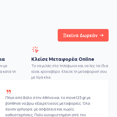
Ξεκίνα Δωρεάν
ια
Κλείσε Μεταφορέα Online
ν με
Το να μιλάς στο τηλέφωνο και να λες τα ίδια
α κατα τη
είναι χρονοβόρο. Κλείσε τη μεταφορική σου
με λίγα κλικ.
Πήγα από Βόλο στην Αθήνα και το move123.gr με
βοήθησε να βρω εξαιρετικούς μεταφορείς. Όλα
έγιναν γρήγορα, με ασφάλεια και χωρίς
καθυστερήσεις. Πολύ ευχαριστημένη από την