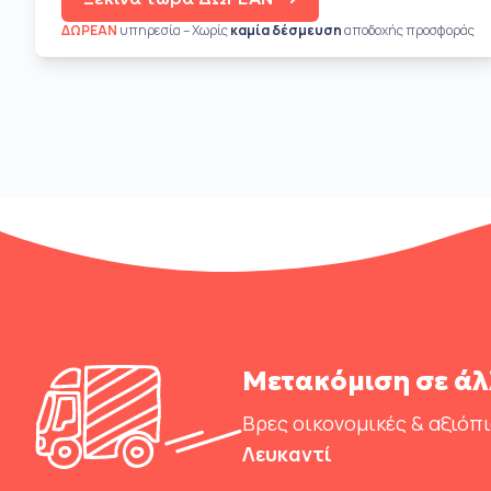
ΔΩΡΕΑΝ
υπηρεσία – Χωρίς
καμία δέσμευση
αποδοχής προσφοράς
Μετακόμιση σε άλ
Βρες οικονομικές & αξιόπ
Λευκαντί