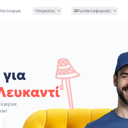
Λειτουργεί
Υπηρεσίες
Για Μεταφορικές
 για
Λευκαντί
Σύγκρινε
ine!