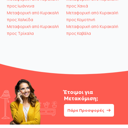
προς Ιωάννινα
προς Χανιά
Μεταφορική από Κυρακαλή
Μεταφορική από Κυρακαλή
προς Χαλκίδα
προς Κομοτηνή
Μεταφορική από Κυρακαλή
Μεταφορική από Κυρακαλή
προς Τρίκαλα
προς Καβάλα
Έτοιμοι για
Μετακόμιση;
Πάρε Προσφορές