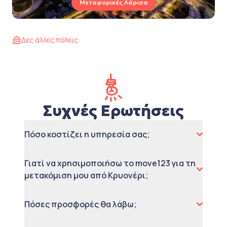
Μεταφορικές Λάρισα
Δες άλλες πόλεις
Συχνές Ερωτήσεις
Πόσο κοστίζει η υπηρεσία σας;
Γιατί να χρησιμοποιήσω το move123 για τη
μετακόμιση μου από Κρυονέρι;
Πόσες προσφορές θα λάβω;