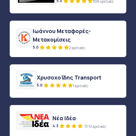
5.0
306 κριτικές
Ιωάννου Μεταφορές-
Μετακομίσεις
5.0
2 κριτικές
Χρυσοχοΐδης Transport
5.0
1 κριτικές
Νέα Ιδέα
4.3
51 κριτικές