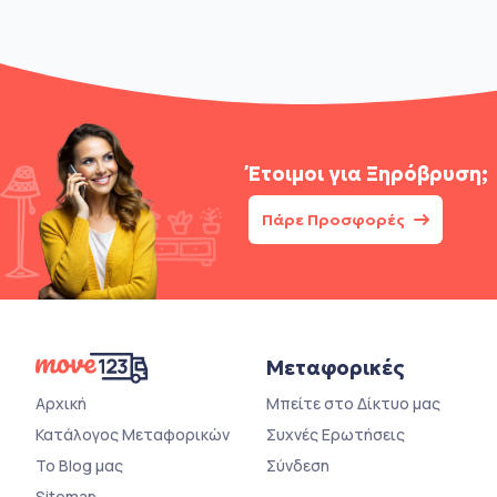
Έτοιμοι για
Ξηρόβρυση;
Πάρε Προσφορές
Μεταφορικές
Αρχική
Μπείτε στο Δίκτυο μας
Κατάλογος Μεταφορικών
Συχνές Ερωτήσεις
Το Blog μας
Σύνδεση
Sitemap