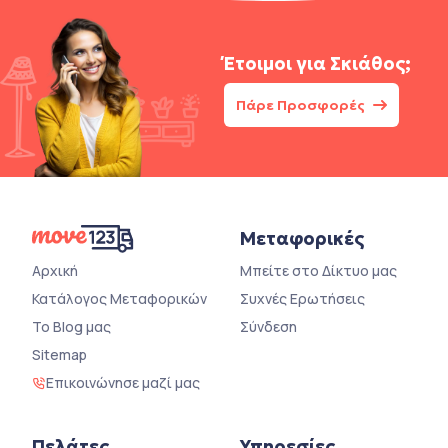
Έτοιμοι για
Σκιάθος;
Πάρε Προσφορές
Μεταφορικές
Αρχική
Μπείτε στο Δίκτυο μας
Κατάλογος Μεταφορικών
Συχνές Ερωτήσεις
Το Blog μας
Σύνδεση
Sitemap
Επικοινώνησε μαζί μας
Πελάτες
Υπηρεσίες