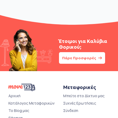
Έτοιμοι για
Καλύβια
Θορικού;
Πάρε Προσφορές
Μεταφορικές
Αρχική
Μπείτε στο Δίκτυο μας
Κατάλογος Μεταφορικών
Συχνές Ερωτήσεις
Το Blog μας
Σύνδεση
Sitemap