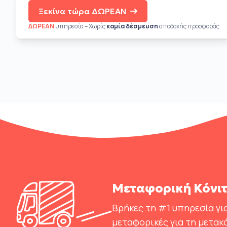
Ξεκίνα τώρα ΔΩΡΕΑΝ
ΔΩΡΕΑΝ
υπηρεσία – Χωρίς
καμία δέσμευση
αποδοχής προσφοράς
Μεταφορική Κόνιτ
Βρήκες τη #1 υπηρεσία για
μεταφορικές για τη μετακ