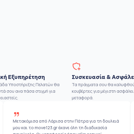
κή Εξυπηρέτηση
Συσκευασία & Ασφάλε
μάδα Υποστήριξης Πελατών θα
Τα πράγματα σου θα καλυφθού
ντά σου ανα πάσα στιγμή για
κουβέρτες για μέγιστη ασφάλει
ειαστείς.
μεταφορά.
Μετακόμισα από Λάρισα στην Πάτρα για τη δουλειά
μου και το move123.gr έκανε όλη τη διαδικασία