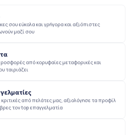
ο
κες σου εύκολα και γρήγορα και αξιόπιστες
ωνούν μαζί σου
ατα
5 προσφορές από κορυφαίες μεταφορικές και
ου ταιριάζει
γγελματίες
κριτικές από πελάτες μας, αξιολόγησε τα προφίλ
βρες τον top επαγγελματία