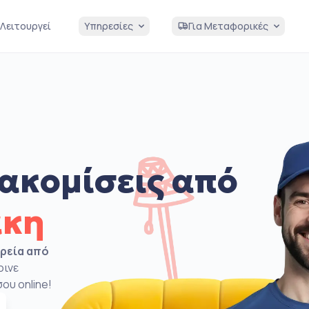
Λειτουργεί
Υπηρεσίες
Για Μεταφορικές
ακομίσεις από
άκη
ιρεία από
ρινε
ου online!