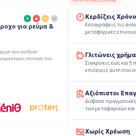
Κερδίζεις Χρόν
Καταγράφεις τις ανάγ
άροχο για ρεύμα &
μεταφορικές επικοιν
μερινή σου σύνδεση
Γλιτώνεις χρήμ
ονομικότερες επιλογές που
Συγκρίνεις έως και 
επιλέγεις αυτή που σ
Αξιόπιστοι Επα
Διάβασε πραγματικές 
των μεταφορικών και 
Χωρίς Χρέωση