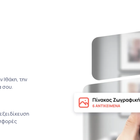
 Ιθάκη, την
α σου.
 εξειδίκευση
οσφορές