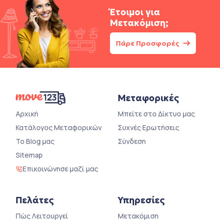
Έτοιμοι για
Μετακόμιση;
Πάρε Προσφορές
Μεταφορικές
Αρχική
Μπείτε στο Δίκτυο μας
Κατάλογος Μεταφορικών
Συχνές Ερωτήσεις
Το Blog μας
Σύνδεση
Sitemap
Επικοινώνησε μαζί μας
Πελάτες
Υπηρεσίες
Πώς Λειτουργεί
Μετακόμιση