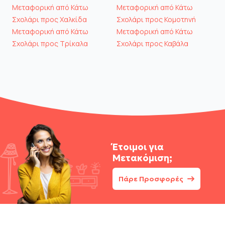
Μεταφορική από Κάτω
Μεταφορική από Κάτω
Σχολάρι προς Χαλκίδα
Σχολάρι προς Κομοτηνή
Μεταφορική από Κάτω
Μεταφορική από Κάτω
Σχολάρι προς Τρίκαλα
Σχολάρι προς Καβάλα
Έτοιμοι για
Μετακόμιση;
Πάρε Προσφορές