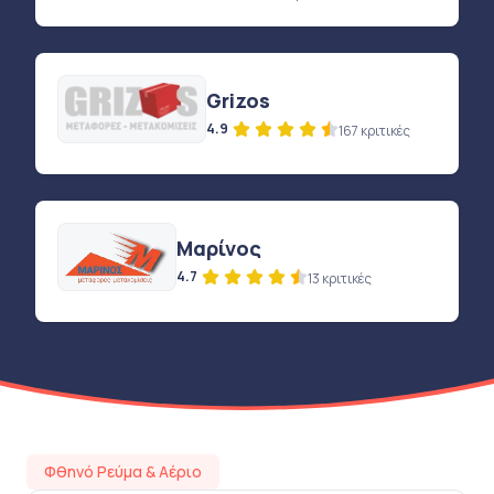
Grizos
4.9
167 κριτικές
Μαρίνος
4.7
13 κριτικές
Φθηνό Ρεύμα & Αέριο