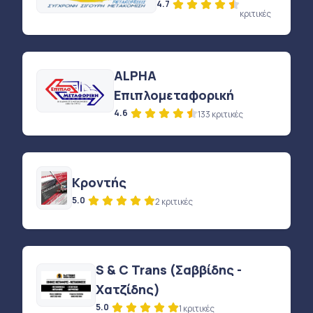
4.7
κριτικές
ALPHA
Επιπλομεταφορική
4.6
133 κριτικές
Κροντής
5.0
2 κριτικές
S & C Trans (Σαββίδης -
Χατζίδης)
5.0
1 κριτικές