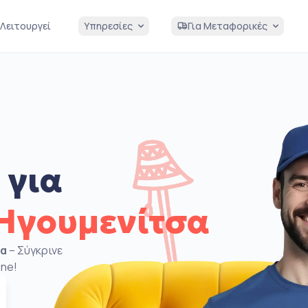
Λειτουργεί
Υπηρεσίες
Για Μεταφορικές
 για
Ηγουμενίτσα
σα
– Σύγκρινε
ine!