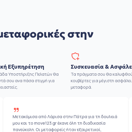
μεταφορικές στην
κή Εξυπηρέτηση
Συσκευασία & Ασφάλε
μάδα Υποστήριξης Πελατών θα
Τα πράγματα σου θα καλυφθού
ντά σου ανα πάσα στιγμή για
κουβέρτες για μέγιστη ασφάλει
ειαστείς.
μεταφορά.
Μετακόμισα από Λάρισα στην Πάτρα για τη δουλειά
μου και το move123.gr έκανε όλη τη διαδικασία
πανεύκολη. Οι μεταφορείς ήταν εξαιρετικοί,