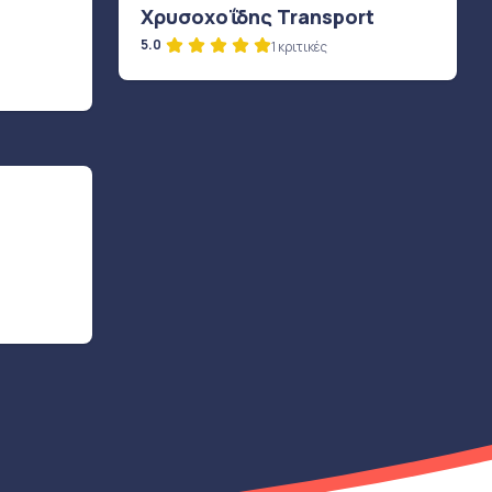
Χρυσοχοΐδης Transport
5.0
1 κριτικές