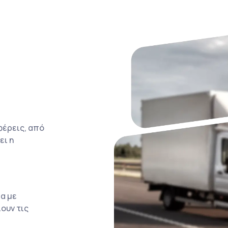
φέρεις, από
ει η
α με
ουν τις