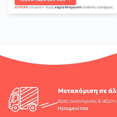
ΔΩΡΕΑΝ
υπηρεσία – Χωρίς
καμία δέσμευση
αποδοχής προσφοράς
Μετακόμιση σε άλ
Βρες οικονομικές & αξιόπ
Ηγουμενίτσα