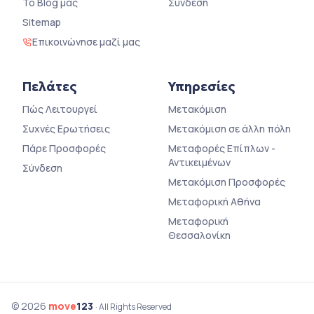
Το Blog μας
Σύνδεση
Sitemap
Επικοινώνησε μαζί μας
Πελάτες
Υπηρεσίες
Πώς Λειτουργεί
Μετακόμιση
Συχνές Ερωτήσεις
Μετακόμιση σε άλλη πόλη
Πάρε Προσφορές
Μεταφορές Επίπλων -
Αντικειμένων
Σύνδεση
Μετακόμιση Προσφορές
Μεταφορική Αθήνα
Μεταφορική
Θεσσαλονίκη
© 2026
move
123
· All Rights Reserved