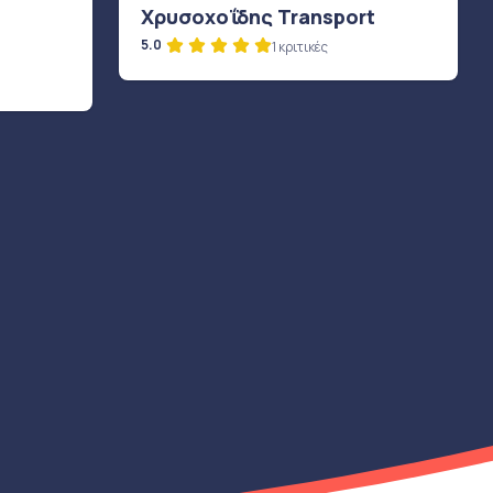
Χρυσοχοΐδης Transport
5.0
1 κριτικές