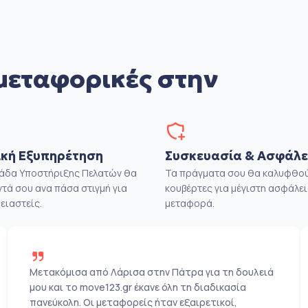
μεταφορικές στην
κή Εξυπηρέτηση
Συσκευασία & Ασφάλε
μάδα Υποστήριξης Πελατών θα
Τα πράγματα σου θα καλυφθού
ντά σου ανα πάσα στιγμή για
κουβέρτες για μέγιστη ασφάλει
ειαστείς.
μεταφορά.
Μετακόμισα από Λάρισα στην Πάτρα για τη δουλειά
μου και το move123.gr έκανε όλη τη διαδικασία
πανεύκολη. Οι μεταφορείς ήταν εξαιρετικοί,