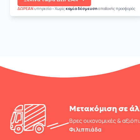
ΔΩΡΕΑΝ
υπηρεσία – Χωρίς
καμία δέσμευση
αποδοχής προσφοράς
Μετακόμιση σε άλ
Βρες οικονομικές & αξιόπ
Φιλιππιάδα