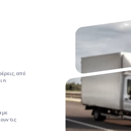
φέρεις, από
ι η
α με
ουν τις