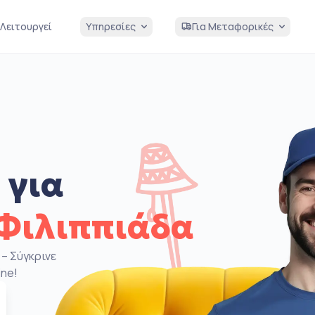
Λειτουργεί
Υπηρεσίες
Για Μεταφορικές
 για
Φιλιππιάδα
– Σύγκρινε
ine!