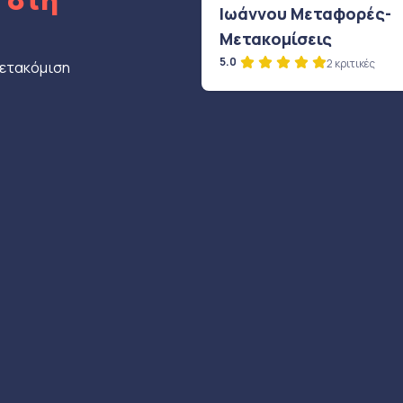
ς
στη
Ιωάννου Μεταφορές-
Μετακομίσεις
5.0
2 κριτικές
μετακόμιση