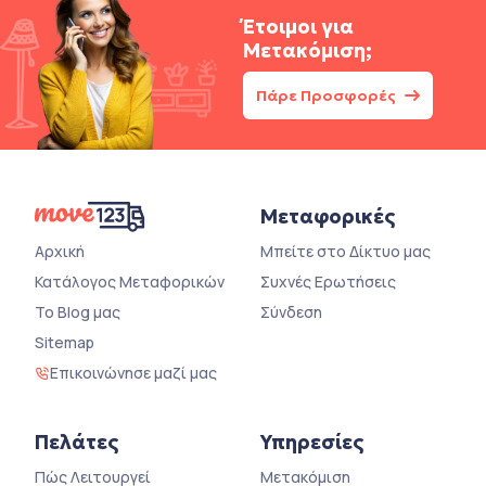
Έτοιμοι για
Μετακόμιση;
Πάρε Προσφορές
Μεταφορικές
Αρχική
Μπείτε στο Δίκτυο μας
Κατάλογος Μεταφορικών
Συχνές Ερωτήσεις
Το Blog μας
Σύνδεση
Sitemap
Επικοινώνησε μαζί μας
Πελάτες
Υπηρεσίες
Πώς Λειτουργεί
Μετακόμιση