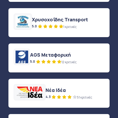
Χρυσοχοΐδης Transport
5.0
1 κριτικές
AGS Μεταφορική
5.0
12 κριτικές
Νέα Ιδέα
4.3
51 κριτικές