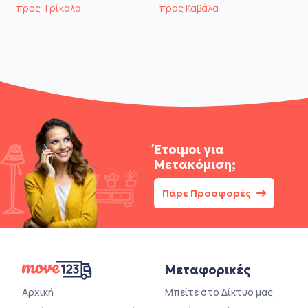
προς Τρίκαλα
προς Καβάλα
Έτοιμοι για
Μετακόμιση;
Πάρε Προσφορές
Μεταφορικές
Αρχική
Μπείτε στο Δίκτυο μας