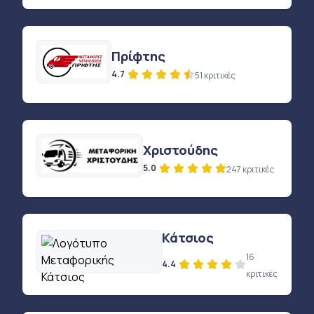
Πρίφτης
4.7
51 κριτικές
Χριστούδης
5.0
247 κριτικές
Κάτσιος
16
4.4
κριτικές