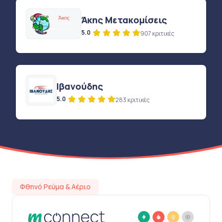
Άκης Μετακομίσεις
5.0
907 κριτικές
Ιβανούδης
5.0
283 κριτικές
Φθηνό Ρεύμα & Αέριο