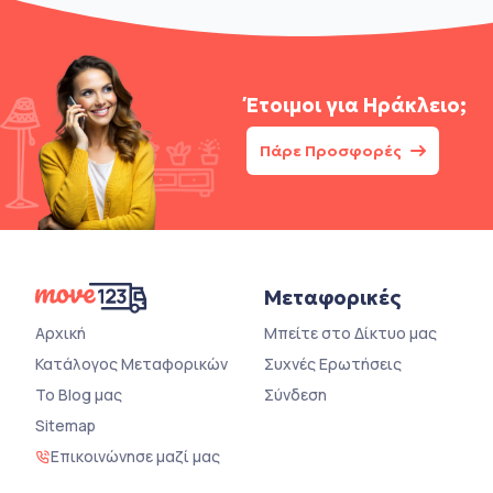
Έτοιμοι για
Ηράκλειο;
Πάρε Προσφορές
Μεταφορικές
Αρχική
Μπείτε στο Δίκτυο μας
Κατάλογος Μεταφορικών
Συχνές Ερωτήσεις
Το Blog μας
Σύνδεση
Sitemap
Επικοινώνησε μαζί μας