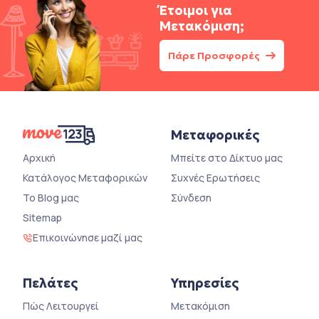
Έτοιμοι για
Μετακόμιση;
Πάρε Προσφορές
Μεταφορικές
Αρχική
Μπείτε στο Δίκτυο μας
Κατάλογος Μεταφορικών
Συχνές Ερωτήσεις
Το Blog μας
Σύνδεση
Sitemap
Επικοινώνησε μαζί μας
Πελάτες
Υπηρεσίες
Πώς Λειτουργεί
Μετακόμιση