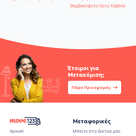
Βαμβακόφυτο προς Καβάλα
Έτοιμοι για
Μετακόμιση;
Πάρε Προσφορές
Μεταφορικές
Αρχική
Μπείτε στο Δίκτυο μας