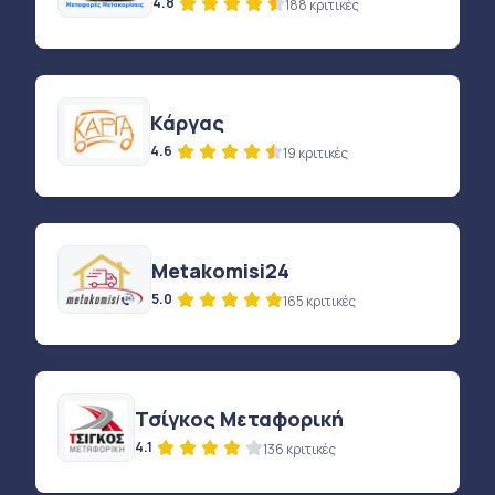
4.8
188 κριτικές
Κάργας
4.6
19 κριτικές
Metakomisi24
5.0
165 κριτικές
Τσίγκος Μεταφορική
4.1
136 κριτικές