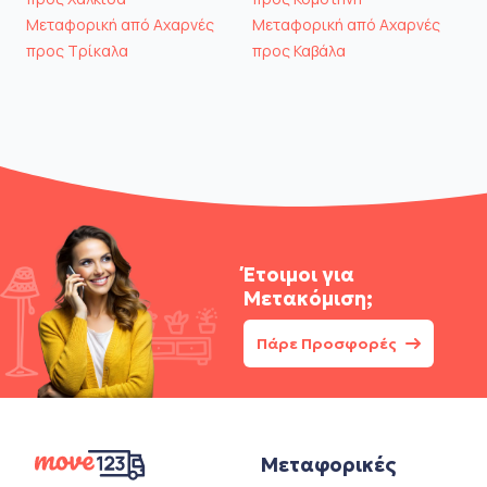
Μεταφορική από Αχαρνές
Μεταφορική από Αχαρνές
προς Τρίκαλα
προς Καβάλα
Έτοιμοι για
Μετακόμιση;
Πάρε Προσφορές
Μεταφορικές