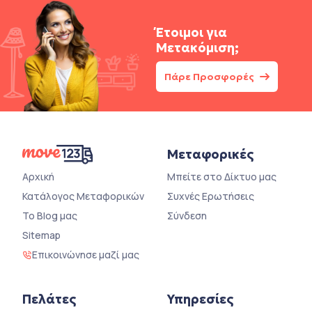
Έτοιμοι για
Μετακόμιση;
Πάρε Προσφορές
Μεταφορικές
Αρχική
Μπείτε στο Δίκτυο μας
Κατάλογος Μεταφορικών
Συχνές Ερωτήσεις
Το Blog μας
Σύνδεση
Sitemap
Επικοινώνησε μαζί μας
Πελάτες
Υπηρεσίες