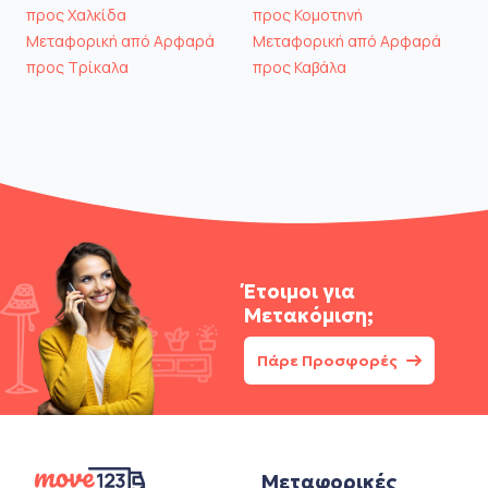
προς Χαλκίδα
προς Κομοτηνή
Μεταφορική από Αρφαρά
Μεταφορική από Αρφαρά
προς Τρίκαλα
προς Καβάλα
Έτοιμοι για
Μετακόμιση;
Πάρε Προσφορές
Μεταφορικές