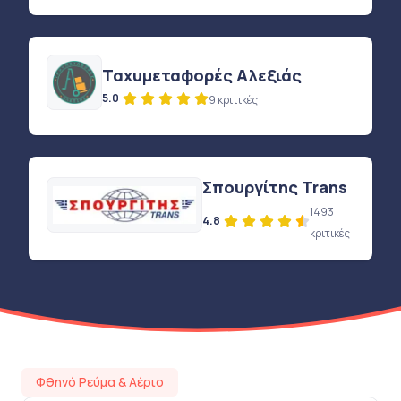
Ταχυμεταφορές Αλεξιάς
5.0
9 κριτικές
Σπουργίτης Trans
1493
4.8
κριτικές
Φθηνό Ρεύμα & Αέριο