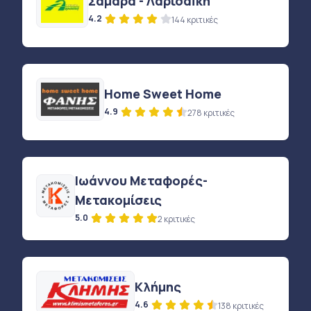
Σαμαρά - ΛαρισαΪκή
4.2
144 κριτικές
Home Sweet Home
4.9
278 κριτικές
Ιωάννου Μεταφορές-
Μετακομίσεις
5.0
2 κριτικές
Κλήμης
4.6
138 κριτικές