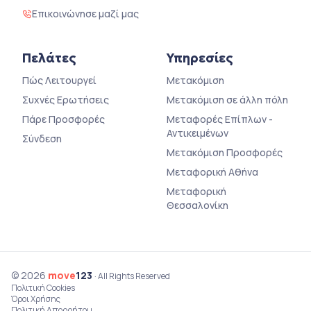
Επικοινώνησε μαζί μας
Πελάτες
Υπηρεσίες
Πώς Λειτουργεί
Μετακόμιση
Συχνές Ερωτήσεις
Μετακόμιση σε άλλη πόλη
Πάρε Προσφορές
Μεταφορές Επίπλων -
Αντικειμένων
Σύνδεση
Μετακόμιση Προσφορές
Μεταφορική Αθήνα
Μεταφορική
Θεσσαλονίκη
© 2026
move
123
· All Rights Reserved
Πολιτική Cookies
Όροι Χρήσης
Πολιτική Απορρήτου