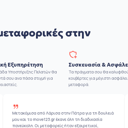
μεταφορικές στην
κή Εξυπηρέτηση
Συσκευασία & Ασφάλε
μάδα Υποστήριξης Πελατών θα
Τα πράγματα σου θα καλυφθού
ντά σου ανα πάσα στιγμή για
κουβέρτες για μέγιστη ασφάλει
ειαστείς.
μεταφορά.
Μετακόμισα από Λάρισα στην Πάτρα για τη δουλειά
μου και το move123.gr έκανε όλη τη διαδικασία
πανεύκολη. Οι μεταφορείς ήταν εξαιρετικοί,