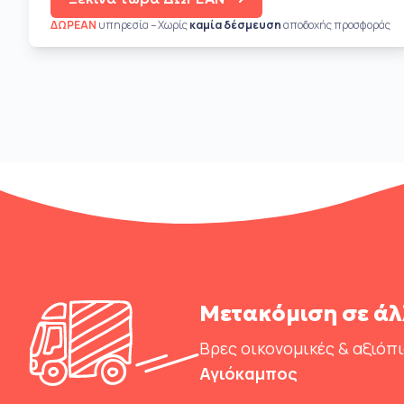
ΔΩΡΕΑΝ
υπηρεσία – Χωρίς
καμία δέσμευση
αποδοχής προσφοράς
Μετακόμιση σε άλ
Βρες οικονομικές & αξιόπ
Αγιόκαμπος