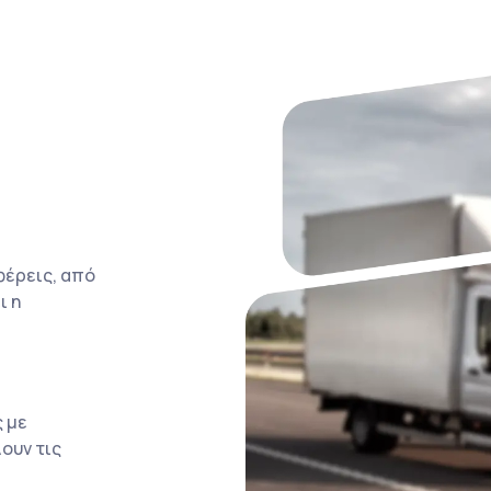
φέρεις, από
ι η
 με
ουν τις