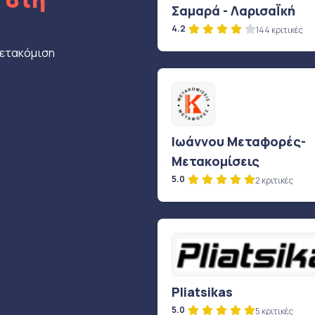
ς
στη
Σαμαρά - ΛαρισαΪκή
4.2
144 κριτικές
μετακόμιση
Ιωάννου Μεταφορές-
Μετακομίσεις
5.0
2 κριτικές
Pliatsikas
5.0
5 κριτικές