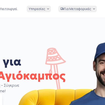
Λειτουργεί
Υπηρεσίες
Για Μεταφορικές
 για
Αγιόκαμπος
ς
– Σύγκρινε
ine!