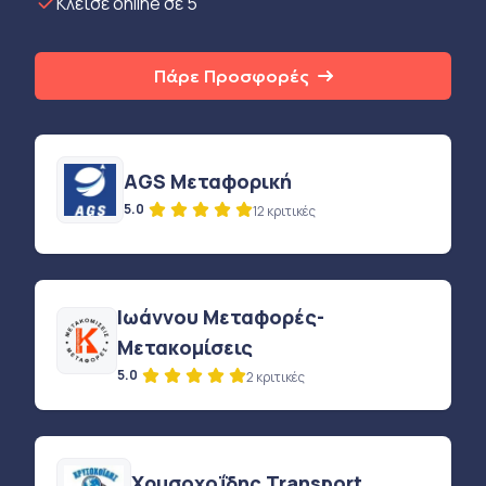
Κλείσε online σε 5’
Πάρε Προσφορές
AGS Μεταφορική
5.0
12 κριτικές
Ιωάννου Μεταφορές-
Μετακομίσεις
5.0
2 κριτικές
Χρυσοχοΐδης Transport