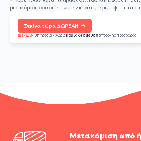
– Πάρε προσφορές, διάβασε κριτικές και κλείσε τη μετ
μετακόμιση σου online με την καλύτερη μεταφορική ετα
Ξεκίνα τώρα ΔΩΡΕΑΝ
ΔΩΡΕΑΝ
υπηρεσία – Χωρίς
καμία δέσμευση
αποδοχής προσφοράς
Μετακόμιση από 