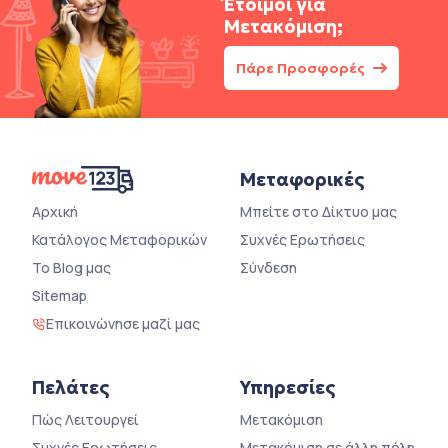
Έτοιμοι για
Μετακόμιση;
Πάρε Προσφορές
Μεταφορικές
Αρχική
Μπείτε στο Δίκτυο μας
Κατάλογος Μεταφορικών
Συχνές Ερωτήσεις
Το Blog μας
Σύνδεση
Sitemap
Επικοινώνησε μαζί μας
Πελάτες
Υπηρεσίες
Πώς Λειτουργεί
Μετακόμιση
Συχνές Ερωτήσεις
Μετακόμιση σε άλλη πόλη