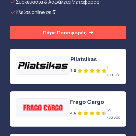
Συσκευασία & Ασφάλεια Μεταφοράς
Κλείσε online σε 5’
Πάρε Προσφορές
Pliatsikas
5
5.0
κριτικές
Frago Cargo
69
4.6
κριτικές